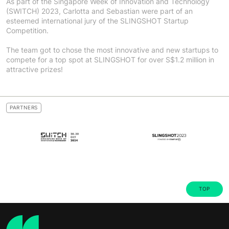
As part of the Singapore Week of Innovation and Technology
(SWITCH) 2023, Carlotta and Sebastian were part of an
esteemed international jury of the SLINGSHOT Startup
Competition.
The team got to chose the most innovative and new startups to
compete for a top spot at SLINGSHOT for over S$1.2 million in
attractive prizes!
PARTNERS
TOP