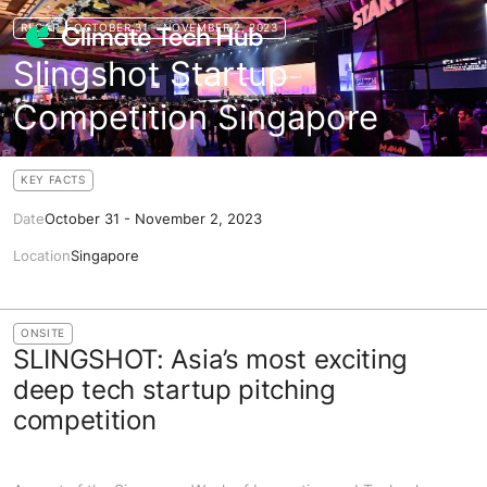
RECAP
OCTOBER 31 - NOVEMBER 2, 2023
Slingshot Startup
Competition Singapore
KEY FACTS
Date
October 31 - November 2, 2023
Location
Singapore
ONSITE
SLINGSHOT: Asia’s most exciting
deep tech startup pitching
competition