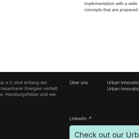
implementation with a wide 
concepts that are prepared 
ub e.V. sind entlang der
Über uns
Urban Innovati
euerbarer Energien verteilt.
Urban Innovati
le, Handlungsfelder und wie
LinkedIn ↗
Check out our Ur