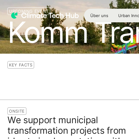
UPCOMING EVENT
Über uns
Urban Inno
Komm Tra
KEY FACTS
ONSITE
We support municipal
transformation projects from