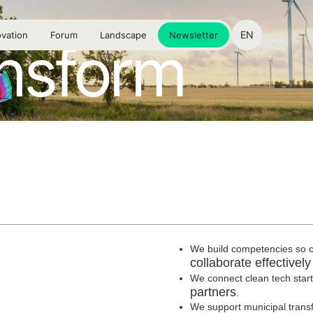
EN
vation
Forum
Landscape
Newsletter
nsform
We build competencies so 
collaborate effectively
We connect clean tech sta
partners
.
We support municipal transf