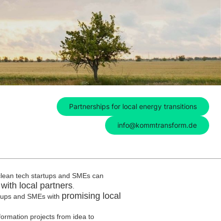
Partnerships for local energy transitions
info@kommtransform.de
clean tech startups and SMEs can
 with local partners
.
promising local
rtups and SMEs with
ormation projects from idea to