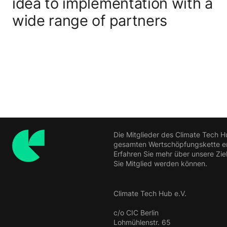
idea to implementation with a
wide range of partners
Die Mitglieder des Climate Tech H
gesamten Wertschöpfungskette ern
Erfahren Sie mehr über unsere Zie
Sie Mitglied werden können.
Climate Tech Hub e.V.
c/o CIC Berlin
Lohmühlenstr. 65