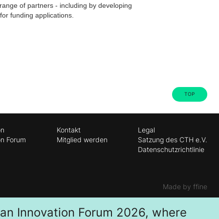
range of partners - including by developing
for funding applications.
TOP
on
Kontakt
Legal
on Forum
Mitglied werden
Satzung des CTH e.V.
Datenschutzrichtlinie
Made by ffine
ban Innovation Forum 2026, where