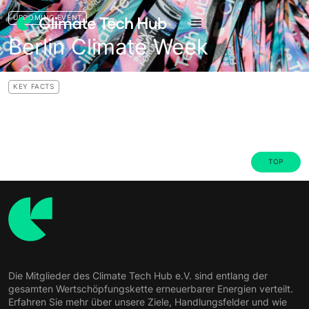
UPCOMING EVENT
Berlin Climate Week
KEY FACTS
TOP
Die Mitglieder des Climate Tech Hub e.V. sind entlang der
gesamten Wertschöpfungskette erneuerbarer Energien verteilt.
Erfahren Sie mehr über unsere Ziele, Handlungsfelder und wie